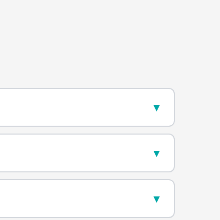
▼
▼
▼