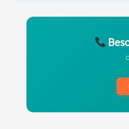
Beso
O