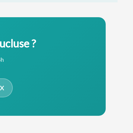
ucluse ?
4h
XX