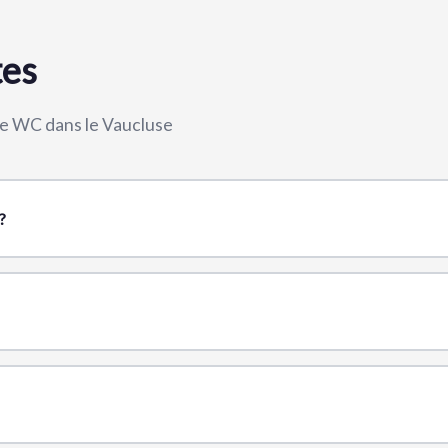
tes
 de WC dans le Vaucluse
?