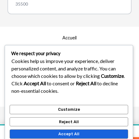
35500
Accueil
Zones d’intervention
We respect your privacy
Cookies help us improve your experience, deliver
À Propos
personalized content, and analyze traffic. You can
Services
choose which cookies to allow by clicking
Customize
.
Click
Accept All
to consent or
Reject All
to decline
non-essential cookies.
Droit d'Auteur © 2026
Customize
Reject All
Accept All
Devis