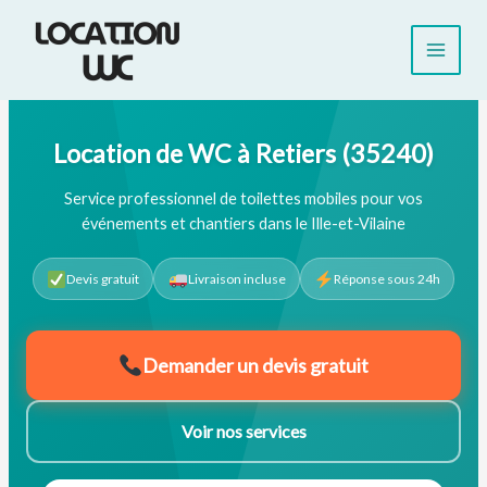
Aller
au
contenu
Location de WC à Retiers (35240)
Service professionnel de toilettes mobiles pour vos
événements et chantiers dans le Ille-et-Vilaine
Devis gratuit
Livraison incluse
Réponse sous 24h
Demander un devis gratuit
Voir nos services