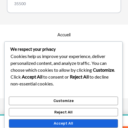
35500
Accueil
Zones d’intervention
We respect your privacy
Cookies help us improve your experience, deliver
À Propos
personalized content, and analyze traffic. You can
Services
choose which cookies to allow by clicking
Customize
.
Click
Accept All
to consent or
Reject All
to decline
non-essential cookies.
Droit d'Auteur © 2026
Customize
Reject All
Accept All
Devis