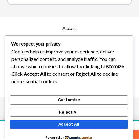
Accueil
Zones d’intervention
We respect your privacy
Cookies help us improve your experience, deliver
À Propos
personalized content, and analyze traffic. You can
Services
choose which cookies to allow by clicking
Customize
.
Click
Accept All
to consent or
Reject All
to decline
non-essential cookies.
Droit d'Auteur © 2026
Customize
Reject All
Accept All
Devis
Devis gratuit
Powered by